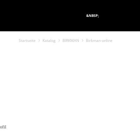
&NBSP;
Startseite
Katalog
BIRKMAN
Birkman-online
ofil